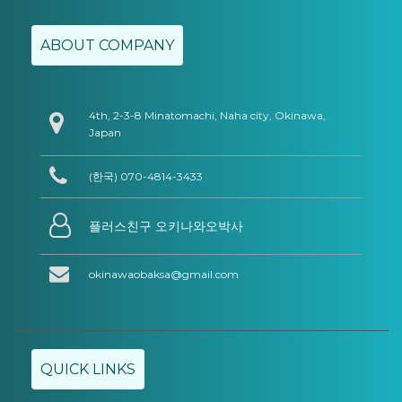
ABOUT COMPANY
4th, 2-3-8 Minatomachi, Naha city, Okinawa,
Japan
(한국) 070-4814-3433
플러스친구 오키나와오박사
okinawaobaksa@gmail.com
QUICK LINKS