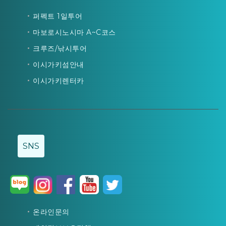
퍼펙트 1일투어
마보로시노시마 A~C코스
크루즈/낚시투어
이시가키섬안내
이시가키렌터카
SNS
온라인문의