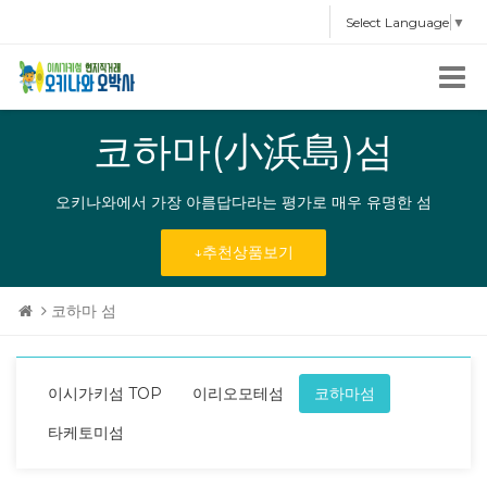
Select Language
▼
코하마(小浜島)섬
오키나와에서 가장 아름답다라는 평가로 매우 유명한 섬
↓추천상품보기
코하마 섬
이시가키섬 TOP
이리오모테섬
코하마섬
타케토미섬